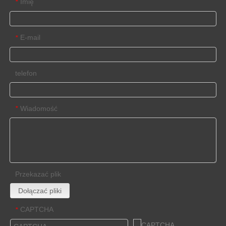
Imię
*
E-mail
*
telefon
Wiadomość
*
Przekazać plik
Dołączać pliki
CAPTCHA
*