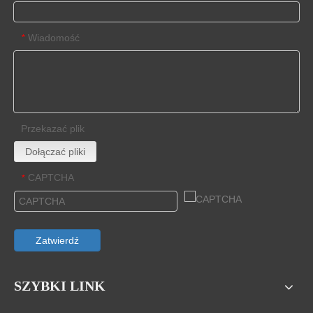
Wiadomość
*
Przekazać plik
Dołączać pliki
CAPTCHA
*
Zatwierdź
SZYBKI LINK