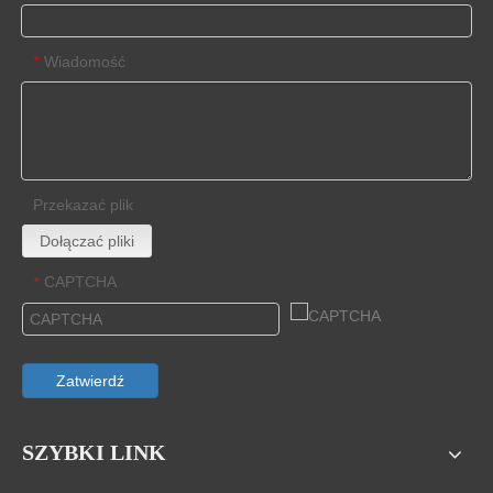
Wiadomość
*
Przekazać plik
Dołączać pliki
CAPTCHA
*
Zatwierdź
SZYBKI LINK