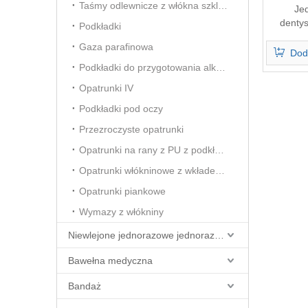
Taśmy odlewnicze z włókna szklanego
Je
dentys
Podkładki
Gaza parafinowa
Dod
Podkładki do przygotowania alkoholu
Opatrunki IV
Podkładki pod oczy
Przezroczyste opatrunki
Opatrunki na rany z PU z podkładką chłonną
Opatrunki włókninowe z wkładem chłonnym
Opatrunki piankowe
Wymazy z włókniny
Niewlejone jednorazowe jednorazowe
Bawełna medyczna
Bandaż