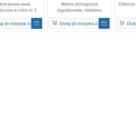
dnorazowa wata
Wełna chirurgiczna
Chłonna 
tyczna w rolce nr 2
zygzakowata, składana
1000g
aj do koszyka zapytań
Dodaj do koszyka zapytań
Doda
»