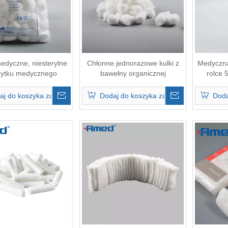
edyczne, niesterylne
Chłonne jednorazowe kulki z
Medyczna
żytku medycznego
bawełny organicznej
rolce 
aj do koszyka zapytań
Dodaj do koszyka zapytań
Doda