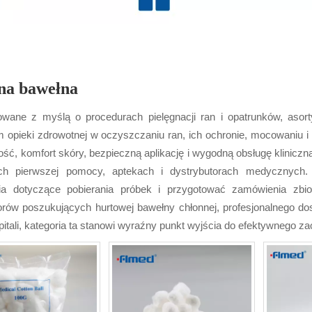
na bawełna
owane z myślą o procedurach pielęgnacji ran i opatrunków, aso
opieki zdrowotnej w oczyszczaniu ran, ich ochronie, mocowaniu i 
ość, komfort skóry, bezpieczną aplikację i wygodną obsługę kliniczn
ch pierwszej pomocy, aptekach i dystrybutorach medycznych.
a dotyczące pobierania próbek i przygotować zamówienia zbio
orów poszukujących hurtowej bawełny chłonnej, profesjonalnego do
pitali, kategoria ta stanowi wyraźny punkt wyjścia do efektywnego za