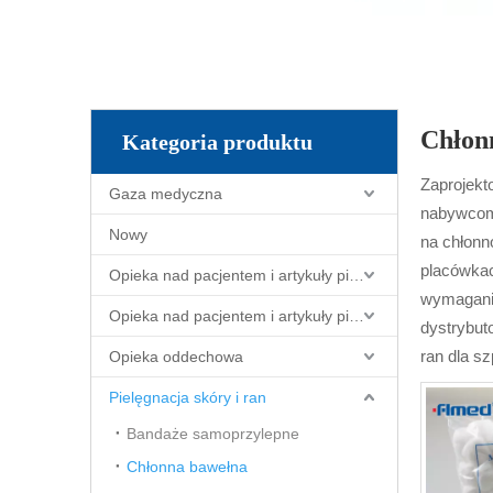
Chłon
Kategoria produktu
Zaprojekt
Gaza medyczna
nabywcom 
Nowy
na chłonn
placówka
Opieka nad pacjentem i artykuły pielęgniarskie
wymagani
Opieka nad pacjentem i artykuły pielęgniarskie
dystrybut
ran dla sz
Opieka oddechowa
Pielęgnacja skóry i ran
Bandaże samoprzylepne
Chłonna bawełna