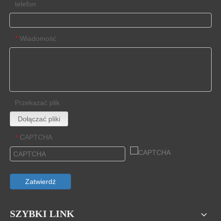
telefon
Wiadomość
*
Przekazać plik
Dołączać pliki
CAPTCHA
*
Zatwierdź
SZYBKI LINK