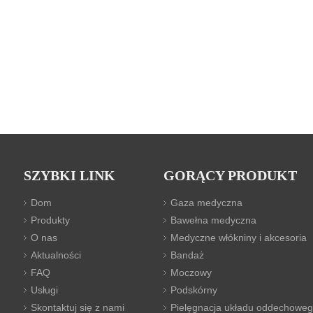
SZYBKI LINK
GORĄCY PRODUKT
Dom
Gaza medyczna
Produkty
Bawełna medyczna
O nas
Medyczne włókniny i akcesoria
Aktualności
Bandaż
FAQ
Moczowy
Usługi
Podskórny
Skontaktuj się z nami
Pielęgnacja układu oddechowe