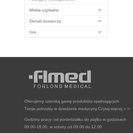
Meble szpitalne
Denatl dostarcza
Inni
Oferujemy szeroką gamę produktów spełniających
Twoje potrzeby w dziedzinie medycyny.
Czytaj więcej > >
Godziny pracy: od poniedziałku do piątku w godzinach
09.00-18.00, w soboty od 09.00 do 12.00