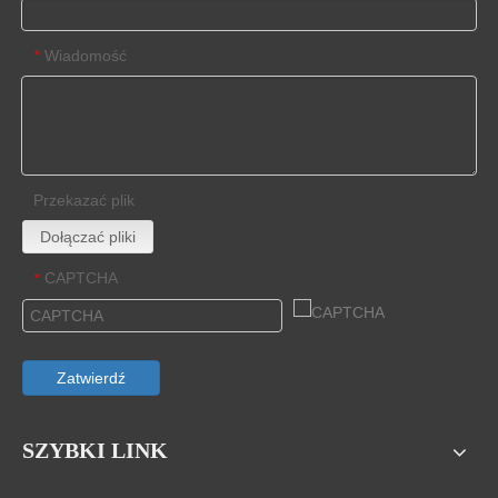
Wiadomość
*
Przekazać plik
Dołączać pliki
CAPTCHA
*
Zatwierdź
SZYBKI LINK