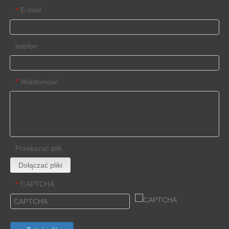
E-mail
*
telefon
Wiadomość
*
Przekazać plik
Dołączać pliki
CAPTCHA
*