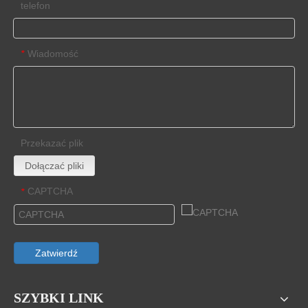
telefon
Wiadomość
*
Przekazać plik
Dołączać pliki
CAPTCHA
*
Zatwierdź
SZYBKI LINK