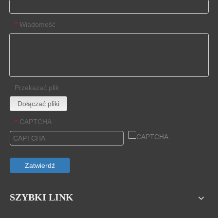
Wiadomość
*
Przekazać plik
Dołączać pliki
CAPTCHA
*
Zatwierdź
SZYBKI LINK