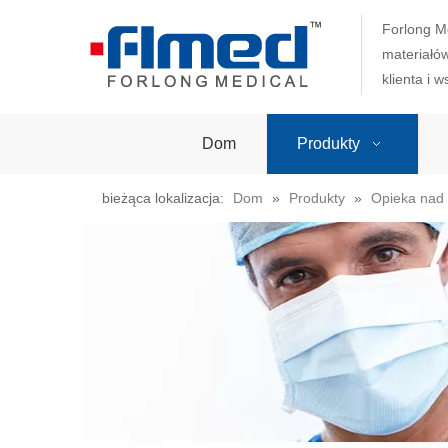
Forlong M
materiałó
klienta i 
Dom
Produkty
bieżąca lokalizacja:
Dom
»
Produkty
»
Opieka nad p