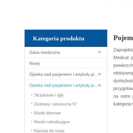
Pojemn
Kategoria produktu
Zaprojekt
Gaza medyczna
Medical 
Nowy
powierzchn
efektywną
Opieka nad pacjentem i artykuły pielęgniarskie
dystrybu
Opieka nad pacjentem i artykuły pielęgniarskie
przygotow
Strzykawki i igły
na ostre 
kategoria
Zestawy i akcesoria IV
Maski tlenowe
Maski nebulizujące
Kaniula do nosa