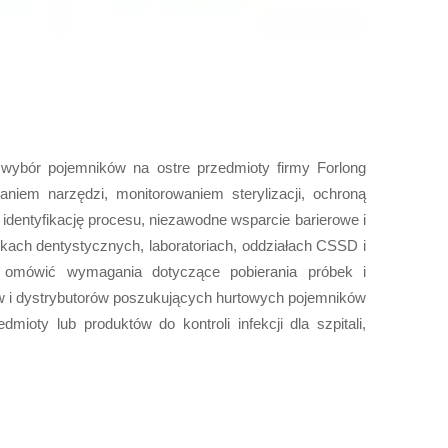
, wybór pojemników na ostre przedmioty firmy Forlong
iem narzędzi, monitorowaniem sterylizacji, ochroną
ą identyfikację procesu, niezawodne wsparcie barierowe i
ikach dentystycznych, laboratoriach, oddziałach CSSD i
 omówić wymagania dotyczące pobierania próbek i
w i dystrybutorów poszukujących hurtowych pojemników
ioty lub produktów do kontroli infekcji dla szpitali,