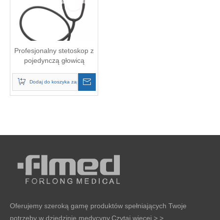
Profesjonalny stetoskop z
pojedynczą głowicą
pielęgniarki
Dodaj do koszyka zapytań
Oferujemy szeroką gamę produktów spełniających Twoje
potrzeby w dziedzinie medycyny.
Czytaj więcej > >