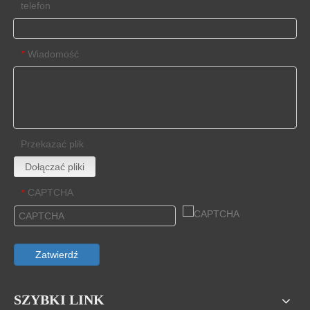
telefon
Wiadomość
*
Przekazać plik
Dołączać pliki
CAPTCHA
*
Zatwierdź
SZYBKI LINK