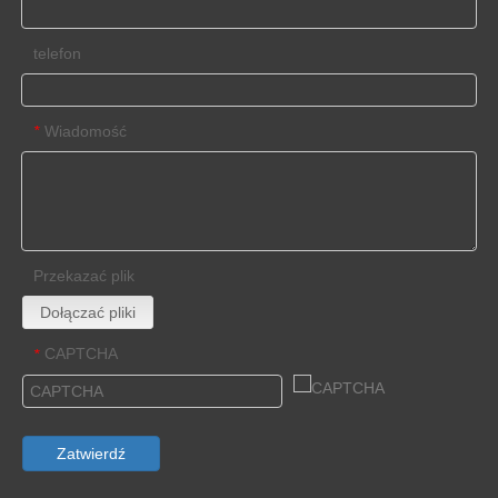
telefon
Wiadomość
*
Przekazać plik
Dołączać pliki
CAPTCHA
*
Zatwierdź