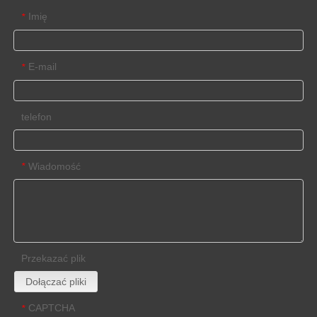
Imię
*
E-mail
*
telefon
Wiadomość
*
Przekazać plik
Dołączać pliki
CAPTCHA
*