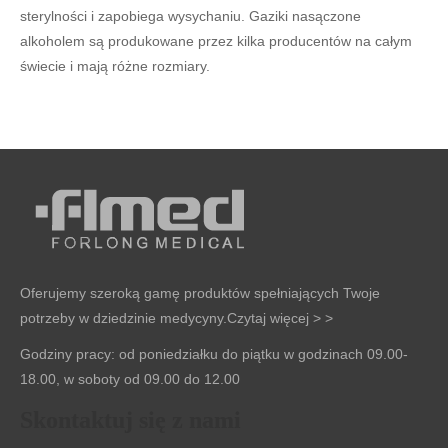
sterylności i zapobiega wysychaniu. Gaziki nasączone
alkoholem są produkowane przez kilka producentów na całym
świecie i mają różne rozmiary.
Oferujemy szeroką gamę produktów spełniających Twoje
potrzeby w dziedzinie medycyny.
Czytaj więcej > >
Godziny pracy: od poniedziałku do piątku w godzinach 09.00-
18.00, w soboty od 09.00 do 12.00
Skontaktuj się z nami