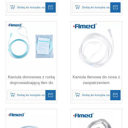
tlenowej
DOPROWADZAJĄCYM
Tlen o długości 7 stóp
Dodaj do koszyka zapytań
Dodaj do koszyka zapytań
Kaniula donosowa z rurką
Kaniula tlenowa do nosa z
doprowadzającą tlen do
zaopatrzeniem
jednorazowego użytku dla
medycznym (dla
dorosłych
noworodków)
Dodaj do koszyka zapytań
Dodaj do koszyka zapytań