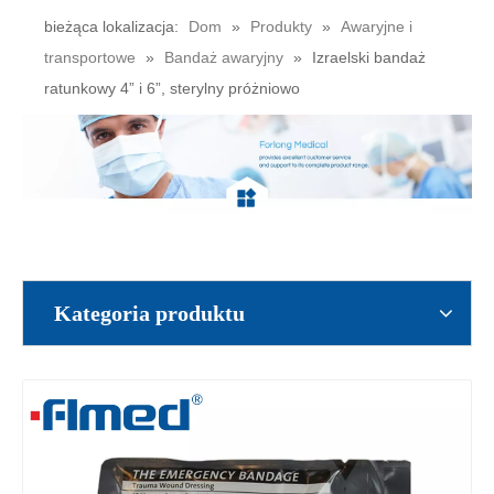
bieżąca lokalizacja:
Dom
»
Produkty
»
Awaryjne i
transportowe
»
Bandaż awaryjny
»
Izraelski bandaż
ratunkowy 4” i 6”, sterylny próżniowo
Kategoria produktu