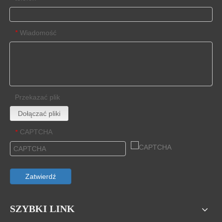
Wiadomość
*
Przekazać plik
Dołączać pliki
CAPTCHA
*
Zatwierdź
SZYBKI LINK