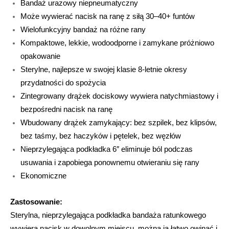
Bandaż urazowy niepneumatyczny
Może wywierać nacisk na ranę z siłą 30–40+ funtów
Wielofunkcyjny bandaż na różne rany
Kompaktowe, lekkie, wodoodporne i zamykane próżniowo
opakowanie
Sterylne, najlepsze w swojej klasie 8-letnie okresy
przydatności do spożycia
Zintegrowany drążek dociskowy wywiera natychmiastowy i
bezpośredni nacisk na ranę
Wbudowany drążek zamykający: bez szpilek, bez klipsów,
bez taśmy, bez haczyków i pętelek, bez węzłów
Nieprzylegająca podkładka 6″ eliminuje ból podczas
usuwania i zapobiega ponownemu otwieraniu się rany
Ekonomiczne
Zastosowanie:
Sterylna, nieprzylegająca podkładka bandaża ratunkowego
wywiera nacisk w dowolnym miejscu, można ją łatwo owinąć i