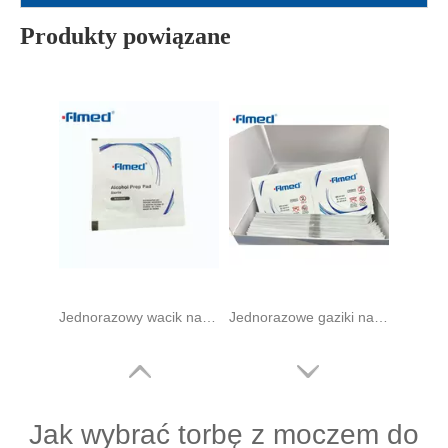
Mini gaziki nasączone alkoholem, 60 x 30 mm, 70% alkohol izopropylowy, 100 opakowań w pudełku
Jednorazowe chusteczki ALKOHOLOWE PREP PAD
Produkty powiązane
Jednorazowy wacik nasączony alkoholem do jednorazowego użytku
Jednorazowe gaziki nasączone alkoholem 3cm x 3cm 200s
Jak wybrać torbę z moczem do