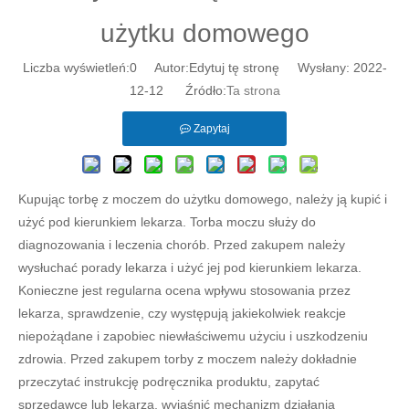
użytku domowego
Liczba wyświetleń:
0
Autor:Edytuj tę stronę Wysłany: 2022-
12-12 Źródło:
Ta strona
Zapytaj
Jednorazowe sterylne podkładki do przygotowania alkoholu 3 cm x 3 cm
Opatrunek na ranę Wymaz z gazy perafinowej
Kupując torbę z moczem do użytku domowego, należy ją kupić i
użyć pod kierunkiem lekarza. Torba moczu służy do
diagnozowania i leczenia chorób. Przed zakupem należy
wysłuchać porady lekarza i użyć jej pod kierunkiem lekarza.
Konieczne jest regularna ocena wpływu stosowania przez
lekarza, sprawdzenie, czy występują jakiekolwiek reakcje
niepożądane i zapobiec niewłaściwemu użyciu i uszkodzeniu
zdrowia. Przed zakupem torby z moczem należy dokładnie
przeczytać instrukcję podręcznika produktu, zapytać
sprzedawcę lub lekarza, wyjaśnić mechanizm działania