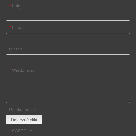
Imię
*
E-mail
*
telefon
Wiadomość
*
Przekazać plik
Dołączać pliki
CAPTCHA
*