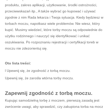
Opatrunki medyczne z gazy wazelinowej
Gaza parafinowa o wymiarach 10 cm x 10 cm do pierwszej pomocy
produktu, zakres aplikacji, użytkowanie, środki ostrożności,
przeciwwskazań itp., A także wybrać go kupować i używać
zgodnie z nim Rada lekarza i Twoja sytuacja. Kiedy będziesz w
torbach moczu, napotkasz wiele problemów. Nie wiesz, który
kupić. Musimy wiedzieć, które torby moczu są odpowiednie do
użytku rodzinnego i nauczyć się identyfikować i unikać
oszukiwania. Po rozpoznaniu rejestracji i certyfikacji toreb w
moczu nie zdezorientuj się.
Oto lista treści:
l Upewnij się, że zgodność z torbą moczu.
Upewnij się, że zarośla wtórna torby moczu.
Zapewnij zgodność z torbą moczu.
Kupując samodzielną torbę z moczem, pierwszą zasadą jest
zwrócenie uwagi, aby sprawdzić, czy zakupiona torba na mocz