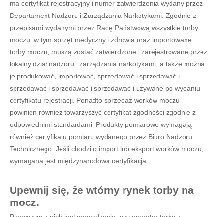
ma certyfikat rejestracyjny i numer zatwierdzenia wydany przez
Departament Nadzoru i Zarządzania Narkotykami. Zgodnie z
przepisami wydanymi przez Radę Państwową wszystkie torby
moczu, w tym sprzęt medyczny i zdrowia oraz importowane
torby moczu, muszą zostać zatwierdzone i zarejestrowane przez
lokalny dział nadzoru i zarządzania narkotykami, a także można
je produkować, importować, sprzedawać i sprzedawać i
sprzedawać i sprzedawać i sprzedawać i używane po wydaniu
certyfikatu rejestracji. Ponadto sprzedaż worków moczu
powinien również towarzyszyć certyfikat zgodności zgodnie z
odpowiednimi standardami; Produkty pomiarowe wymagają
również certyfikatu pomiaru wydanego przez Biuro Nadzoru
Technicznego. Jeśli chodzi o import lub eksport worków moczu,
wymagana jest międzynarodowa certyfikacja.
Upewnij się, że wtórny rynek torby na
mocz.
Pierwszym z nich jest sprawdzenie, czy operator torby z