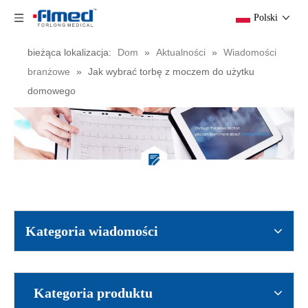
Polski
bieżąca lokalizacja:
Dom
»
Aktualności
»
Wiadomości
branżowe
»
Jak wybrać torbę z moczem do użytku
domowego
Samoprzylepny opatrunek na oczy z włókniny z wkładką pochłaniającą
Owalne, pojedynczo pakowane medyczne, sterylne płatki pod oczy
Kategoria wiadomości
Kategoria produktu